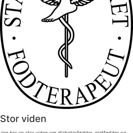
Stor viden
Jeg har en stor viden om diabetesfødder, gigtfødder og